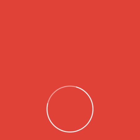
r adipiscing elit.
entum quam suspendisse. Sit bibendum adipiscing enim
 amet scelerisque lectus commodo iaculis semper. Arcu
 odio tempor porttitor orci, gravida orci consequat.
 ac vulputate sed quam.
emote
t. Libero turpis blandit blandit mauris aliquam
ing enim lacus quis. A nec accumsan aliquam magnis
Act for Homeless
Support Homeless People